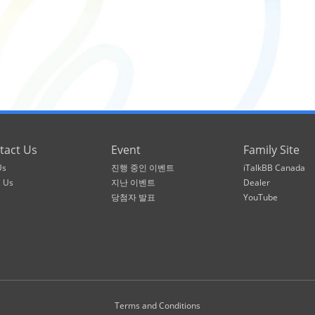
tact Us
Event
Family Site
Us
진행 중인 이벤트
iTalkBB Canada
l Us
지난 이벤트
Dealer
당첨자 발표
YouTube
Terms and Conditions