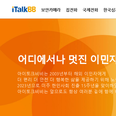
보안카메라
집전화
국제전화
한국심
국제
집전
어디에서나 멋진 이민자
아이토크비비는 2003년부터 해외 이민자에게
더 편리 더 안전 더 행복한 삶을
제공하기 위해 노
2023년으로 미주 한인사회 진출
15주년을 맞이하
아이토크비비는 앞으로도 항상
여러분 곁에 함께 