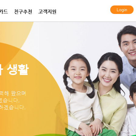
카드
친구추천
고객지원
전화 프라임
화 플랜
보안카메라
한국여행eSIM데이터
프라임 서비스
아이토크 엠
알람시스템
한국 KT 심카드
국제통화 요금표
국제통화 요금표
설치사례
 생활
력해 왔으며
였습니다.
하겠습니다.