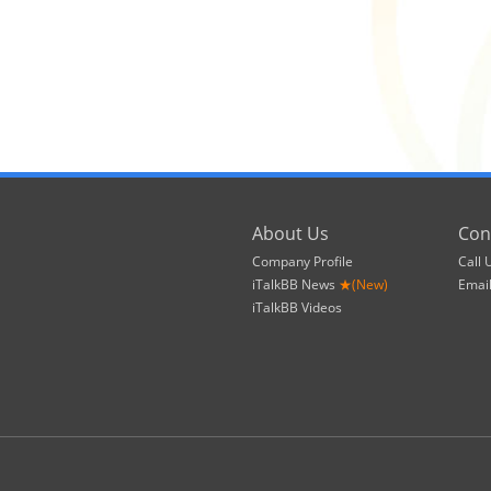
About Us
Con
Company Profile
Call 
iTalkBB News
★(New)
Emai
iTalkBB Videos