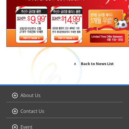
∧ Back to News List
About Us
Contact Us
Event