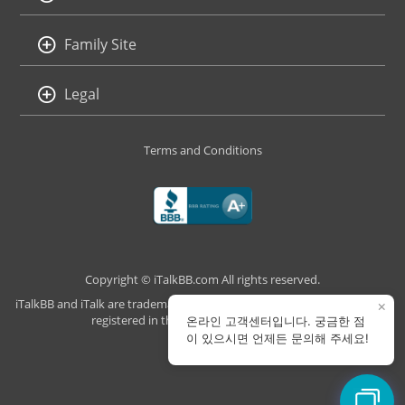
Family Site
Legal
Terms and Conditions
Copyright © iTalkBB.com All rights reserved.
iTalkBB and iTalk are trademarks of iTalk Global Communications, Inc.,
×
registered in the U.S. and other countries.
온라인 고객센터입니다. 궁금한 점
이 있으시면 언제든 문의해 주세요!