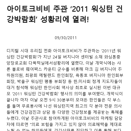
아이토크비비 주관 ‘2011 워싱턴 건
강박람회’ 성황리에 열려!
09/30/2011
디지털 시대 우리집 전화 아이토크비비가 주관하는 ‘2011년 워
싱턴 건강박람회’가 지난 24일 버지니아 센터빌 소재 와싱톤중
앙장로교회 다목적실에서성황리에 열렸다. 이날 개막식에는 샤
론 블로바 훼어팩스 카운티 군수를 비롯해 마크 김 버지니아 주
하원의원, 최광희 메릴랜드 한인회장, 육종호 버지니아 한인회부
회장, 박을구 워싱턴 평통 부회장 등 한.미사회 정계 지도자들이
대거 참석해 워싱턴 한인사회 역사상 최초로 실시된 이번 대규
모 ‘2011 워싱턴 건강박람회’ 행사의 의미를 부여했다. 개막식이
끝나자 마자 이날 오전 9시 30분부터 모여든 한인들은 각 부스
를 돌며 무료봉사에 나선 워싱턴지역 최고의 각 분야 전문 의사
들에게 건강검진과 상담 등 다양한 건강정보를 제공받는 특혜를
누렸다. 이날 주관사로 참여하게된 아이토크비비의 마케팅 담당
자에 따르면 “의료 보험을 가지고 있지 않아 의료혜택을 제대로
누릴 수 없는 한인들에게, 건강상태를 진단하고 이를 통해 보다