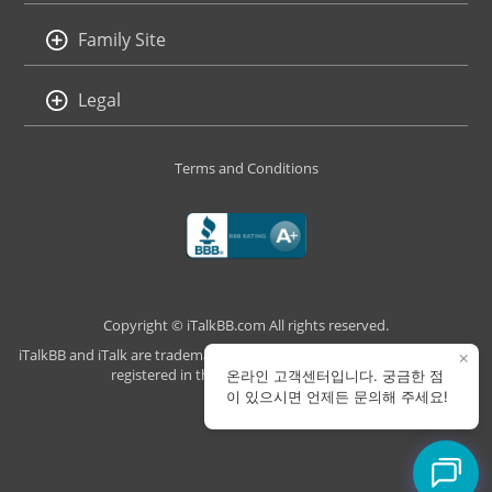
Family Site
Legal
Terms and Conditions
Copyright © iTalkBB.com All rights reserved.
iTalkBB and iTalk are trademarks of iTalk Global Communications, Inc.,
×
registered in the U.S. and other countries.
온라인 고객센터입니다. 궁금한 점
이 있으시면 언제든 문의해 주세요!