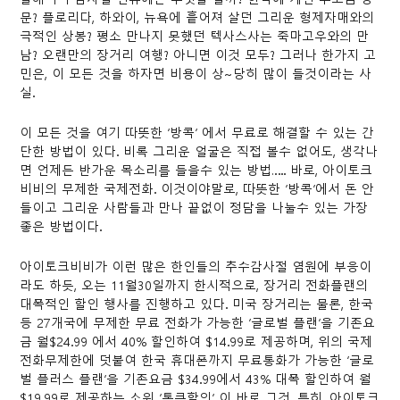
문? 플로리다, 하와이, 뉴욕에 흩어져 살던 그리운 형제자매와의
극적인 상봉? 평소 만나지 못했던 텍사스사는 죽마고우와의 만
남? 오랜만의 장거리 여행? 아니면 이것 모두? 그러나 한가지 고
민은, 이 모든 것을 하자면 비용이 상~당히 많이 들것이라는 사
실.
이 모든 것을 여기 따뜻한 ‘방콕’ 에서 무료로 해결할 수 있는 간
단한 방법이 있다. 비록 그리운 얼굴은 직접 볼수 없어도, 생각나
면 언제든 반가운 목소리를 들을수 있는 방법….. 바로, 아이토크
비비의 무제한 국제전화. 이것이야말로, 따뜻한 ‘방콕’에서 돈 안
들이고 그리운 사람들과 만나 끝없이 정담을 나눌수 있는 가장
좋은 방법이다.
아이토크비비가 이런 많은 한인들의 추수감사절 염원에 부응이
라도 하듯, 오는 11월30일까지 한시적으로, 장거리 전화플랜의
대폭적인 할인 행사를 진행하고 있다. 미국 장거리는 물론, 한국
등 27개국에 무제한 무료 전화가 가능한 ‘글로벌 플랜’을 기존요
금 월$24.99 에서 40% 할인하여 $14.99로 제공하며, 위의 국제
전화무제한에 덧붙여 한국 휴대폰까지 무료통화가 가능한 ‘글로
벌 플러스 플랜’을 기존요금 $34.99에서 43% 대폭 할인하여 월
$19.99로 제공하는 소위 ‘통큰할인’ 이 바로 그것. 특히, 아이토크