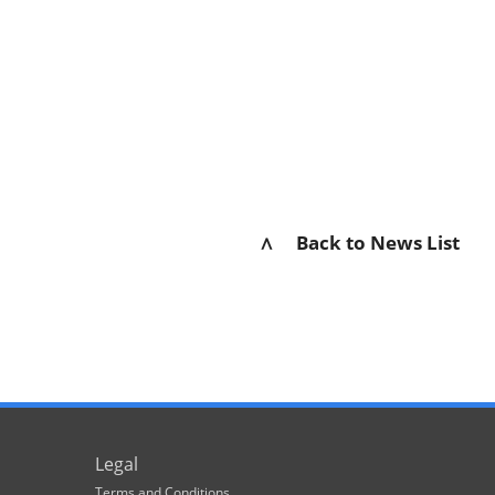
∧ Back to News List
Legal
Terms and Conditions