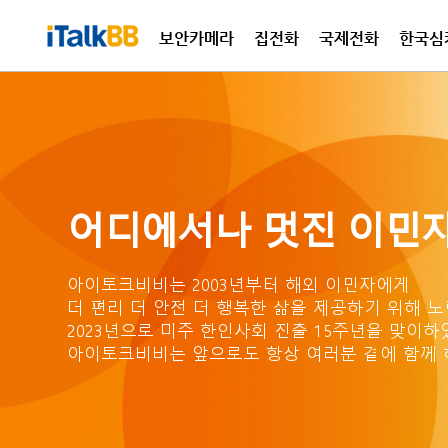
보안카메라
집전화
국제전화
한국심
국제
집전
어디에서나 멋진 이민자
아이토크비비는 2003년부터 해외 이민자에게
더 편리 더 안전 더 행복한 삶을
제공하기 위해 노
2023년으로 미주 한인사회 진출
15주년을 맞이하
아이토크비비는 앞으로도 항상
여러분 곁에 함께 