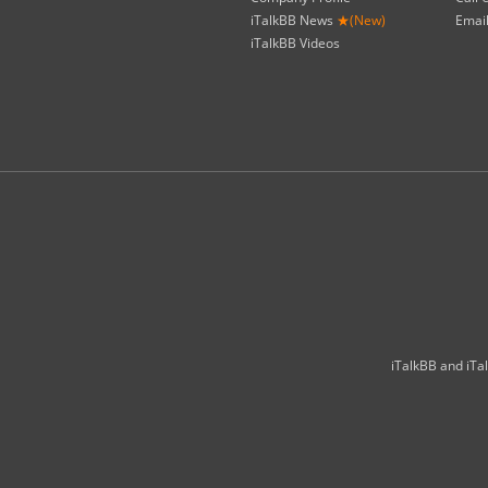
iTalkBB News
★(New)
Emai
iTalkBB Videos
iTalkBB and iTal