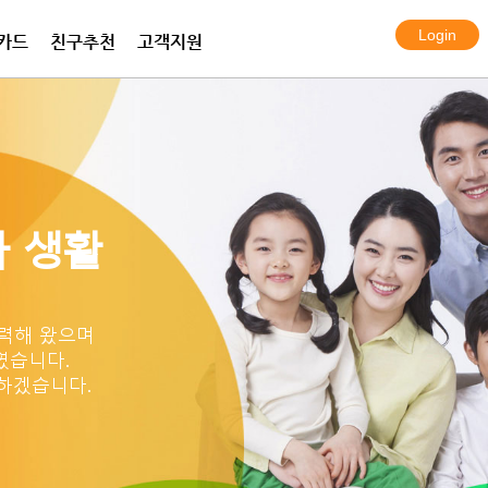
카드
친구추천
고객지원
전화 프라임
화 플랜
보안카메라
한국여행eSIM데이터
프라임 서비스
아이토크 엠
알람시스템
한국 KT 심카드
국제통화 요금표
국제통화 요금표
설치사례
 생활
력해 왔으며
였습니다.
하겠습니다.