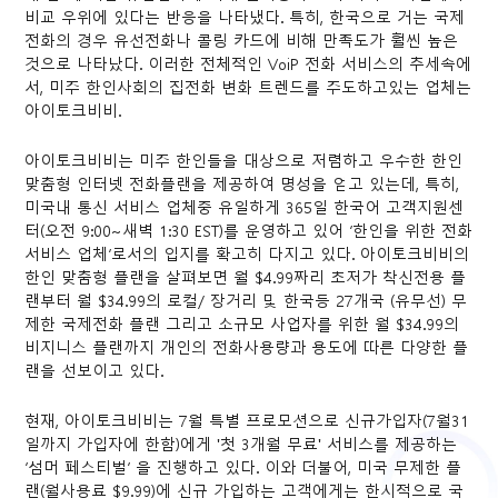
비교 우위에 있다는 반응을 나타냈다. 특히, 한국으로 거는 국제
전화의 경우 유선전화나 콜링 카드에 비해 만족도가 훨씬 높은
것으로 나타났다. 이러한 전체적인 VoiP 전화 서비스의 추세속에
서, 미주 한인사회의 집전화 변화 트렌드를 주도하고있는 업체는
아이토크비비.
아이토크비비는 미주 한인들을 대상으로 저렴하고 우수한 한인
맞춤형 인터넷 전화플랜을 제공하여 명성을 얻고 있는데, 특히,
미국내 통신 서비스 업체중 유일하게 365일 한국어 고객지원센
터(오전 9:00~새벽 1:30 EST)를 운영하고 있어 ‘한인을 위한 전화
서비스 업체’로서의 입지를 확고히 다지고 있다. 아이토크비비의
한인 맞춤형 플랜을 살펴보면 월 $4.99짜리 초저가 착신전용 플
랜부터 월 $34.99의 로컬/ 장거리 및 한국등 27개국 (유무선) 무
제한 국제전화 플랜 그리고 소규모 사업자를 위한 월 $34.99의
비지니스 플랜까지 개인의 전화사용량과 용도에 따른 다양한 플
랜을 선보이고 있다.
현재, 아이토크비비는 7월 특별 프로모션으로 신규가입자(7월31
일까지 가입자에 한함)에게 '첫 3개월 무료' 서비스를 제공하는
‘섬머 페스티벌’ 을 진행하고 있다. 이와 더불어, 미국 무제한 플
랜(월사용료 $9.99)에 신규 가입하는 고객에게는 한시적으로 국