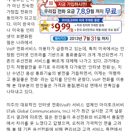
가 아닌 친숙한
가정집 전화의
동의어가 되고있
다. 이미 한국이
나 미국등 인터
넷이 보편화된
많은 나라에서
VoIP 전화서비스 이용자가 급증하고 있는데, 특히 미국에서는 안
정된 인터넷 인프라를 기반으로 통화품질이 크게 개선되면서 기
존의 유선전화 서비스를 빠르게 대체해 나가고 있다. 과거에는
단지 저렴함만을 무기로 우리에게 다가왔던 ‘인터넷 전화’는, 지
난 수년간 음성 통화기술의 발전을 거듭하면서, 이제는 ‘저렴하
고 품질좋은 전화’ 라는 입지를 단단히 굳혔다. VoIP 전화를 이용
해 본 대부분의 한인들은 가격과 품질,편리성 면에서 만족감을
나타내고 있다.
미주의 대표적인 인터넷 전화(VoiP) 서비스 업체인 아이토크비비
(iTalk Global Communications, Inc.) 사가 최근 실시한 고객 설문
조사 결과에 따르면, 많은 한인들이 유선전화와 비교해서 품질면
에서 차이를 못 느꼈다고 답했으며, 오히려 가격적인 면을 고려
해 볼 때 기존 유선전화에 비해 편리성과 고객 서비스 측면에서