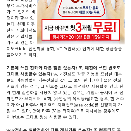
무료 부가서비스
가 그 인기의 비
결이라 할수 있
는데, 현재 미주
한인 사회에서도
많은 가입자를
가지고 있는 아
이토크비비 집전화를 통해, VOIP(인터넷) 전화에 대한 궁금증을
풀어보기로 하자.
기존에 쓰던 전화와 다른 점은 없는지? 또, 예전에 쓰던 번호도
그대로 사용할수 있는지?
VoiP 전화도 각종 기능을 포함한 대부
분의 이용방법이 기존전화와 같다고 보면 된다. 이미 쓰던 전화
번호가 있는 경우, 그 번호를 그대로 이전하여 사용할수 있다. 만
약 현재 집전화를 사용치 않고 있는 경우는 가입과 동시에 새 전
화번호가 부여되며, 특히, (사업상의 목적등)필요한 경우, 현 거주
지가 아닌 타주나 타지역의 지역번호(area code)를 신청하여 가
질 수도 있다. 만약 타주 (또는 타지역)으로 이사하는 경우에도
이 번호는 그대로 평생 사용할 수 있다.
VoiP전화는 일반전화와 다른 전화기를 쓰는지? 또 컴퓨터도 꼭