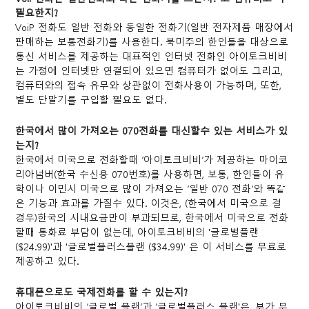
필요한지?
VoiP 전화도 일반 전화와 동일한 전화기(일반 전자제품 매장에서
판매하는 보통전화기)를 사용한다. 북미주의 한인들을 대상으로
통신 서비스를 제공하는 대표적인 인터넷 전화인 아이토크비비
는 가정에 인터넷만 연결되어 있으면 컴퓨터가 없어도 그리고,
컴퓨터와의 접속 유무와 상관없이 전화사용이 가능하며, 또한,
별도 단말기를 구입할 필요도 없다.
한국에서 많이 가져오는 070전화를 대신할수 있는 서비스가 있
는지?
한국에서 미국으로 전화할때 ‘아이토크비비’가 제공하는 마이코
리아넘버(한국 수신용 070번호)를 사용하면, 보통, 한인들이 유
학이나 이민시 미국으로 많이 가져오는 ‘일반 070 전화’와 똑같
은 기능과 효과를 가질수 있다. 이것은, (한국에서 미국으로 걸
경우)한국의 시내요금만이 부과되므로, 한국에서 미국으로 전화
할때 통화료 부담이 없는데, 아이토크비비의 '글로벌플랜
($24.99)'과 '글로벌플러스플랜 ($34.99)' 은 이 서비스를 무료로
제공하고 있다.
휴대폰으로도 국제전화를 할 수 있는지?
아이토크비비의 ‘글로벌 플랜’과 ‘글로벌플러스 플랜'은, 부가 무