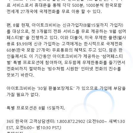
료 서비스로서 휴대폰을 통해 각각 500분, 1000분씩 한국포함
전세계 27개국에 국제전화를 무료 이용 할 수 있다.
편, 8월 현재, 아이토크비비는 신규가입자(8월15일까지 가입자)
를 대상으로, 첫 3개월의 전화 서비스를 무료 제공하는 ‘8월 섬머
페스티발’ 을 진행하고 있다. 이와 더불어, 미국 무제한 플랜(월사
용료 $9.99)에 신규 가입하는 고객에게는 한시적으로 국제전화
60분(한국 포함 27개국) 무료통화의 혜택도 주고 있다. 많은 한
인들께서도 이 기간동안 아이토크비비가 제공하는 ‘섬머페스티
벌’ 특별 프로모션에 참여하여, 모두함께 무제한통화를 즐기면서
전화비까지 절약하는 ‘빙수처럼 시원한’ 인터넷 전화의 진수를
맛보기 바란다.
아이토크비비는 ’30일 환불보장제도’ 가 있으므로 가입에 부담을
가질 필요가 없다.
특별 프로모션은 8월 15일까지.
365 한국어 고객상담센터: 1.800.872.2902 (오전9:00~ 새벽1:30
EST, 오전6:00~ 밤10:30 PST,)