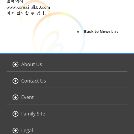
홈페이지
www.Korea.iTalkBB.com
에서 확인할 수 있다.
∧ Back to News List
About Us
Contact Us
Event
Family Site
Legal