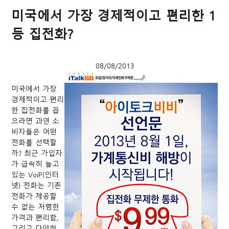
미국에서 가장 경제적이고 편리한 1
등 집전화?
08/08/2013
미국에서 가장
경제적이고 편리
한 집전화를 꼽
으라면 과연 소
비자들은 어떤
전화를 선택할
까? 최근 가입자
가 급속히 늘고
있는 VoiP(인터
넷) 전화는 기존
전화가 제공할
수 없는 저렴한
가격과 편리함,
그리고 다양한