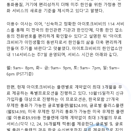
통화품질, 거기에 편리성까지 더해 미주 한인을 위한 가정용 전
화 서비스의 새로운 기준을 제시하고 있다”고 말했다.
이용수 이사는 이어, “신속하고 정확한 아이토크비비의 114 서비
스를 통해 미 전국의 한인관련 기관과 한인단체, 각종 한인 업소
등의 전화번호를 편리하게 확인할수 있다”고 설명한 뒤 “아이토
크비비가 이민생활의 동반자로서 한인들의 삶을 더욱 편리하게
만들어 주기를 바란다”고 덧붙였다. 아이토크비비의 한인업소안
내 114서비스는 주7일 운영되며, 서비스 시간은 아래와 같다.
월: 9am~ 8pm, 화~ 금: 9am~ 9pm, 토: 9am~ 7pm, 일: 9am~
6pm (PST기준)
한편, 현재 아이토크비비는 플랜별로 계약없이 최대 3개월을 무
료 제공하는 특별프로모션을 진행하고 있다. 10월15일까지 신규
가입자를 대상으로 진행하는 이 프로모션은, 한국포함 27개국
무제한 통화가 가능한 글로벌플랜(월$24.99), 글로벌 플러스플랜
(월$34.99), 미국 무제한 장거리 통화가 가능한 미국 무제한 플랜
(월 이용료$9.99)등 전플랜에 대해 계약없이 최대 3개월의 무료
서비스(각각 12, 24, 36개월째 적용)를 제공한다. 글로벌 및 글로
벌 플러스플랜의 경우 한국 수신번호까지 무료 제공하므로 지인