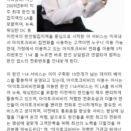
2009년부터 미
주 최대 한인 밀
집지역인 LA를
포함하여, 뉴욕,
워싱턴 DC 등
미전국의 한인밀집지역을 중심으로 시작된 이 서비스는 미국내
서 아이토크비비 집전화를 사용하는 고객이면 누구나 이용 가능
한데, 가정에서 이용하고 있는 아이토크비비 전화를 이용해 3자
리번호인 ‘114’ 를 누르면 바로 한인 상담원과 연결되어 원하는
한인 업소의 전화번호를 안내받게 된다.
이 한인 114 서비스는 이미 구축된 10만개가 넘는 데이터 베이
스를 활용하여 운영되고 있는데, 아이토크비비의 이용수 이사는
“아이토크비비전화를 이용한 한인 114서비스는 미 LA를 위시하
여 뉴욕, 워싱턴DC를 포함한 미전역의 한인들이 매우 편리하게
활용하고 있으며, 아이토크비비의 저렴한 전화요금과 더불어 한
인들이 아이토크비비를 편리한 전화로 인식하게하는 중요한 서
비스라고 생각하며, 이전에도 통화음질 향상등 서비스 향상에 심
혈을 기울여 온것 처럼, 앞으로도 한인들을 위한 최고의 전화라
는 명성에 걸맞게 고객만족을 위해 최선의 노력을 다할것을 여
러분께 약속드린다” 며, “아이토크비비는 저렴한 가격과 뛰어난