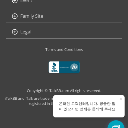
Event
Family Site
Legal
Terms and Conditions
Copyright © iTalkBB.com All rights reserved.
iTalkBB and iTalk are trademarks of iTalk Global Communications, Inc.,
×
registered in the U.S. and other countries.
온라인 고객센터입니다. 궁금한 점
이 있으시면 언제든 문의해 주세요!