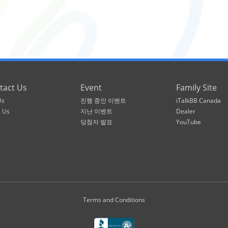
tact Us
Event
Family Site
Us
진행 중인 이벤트
iTalkBB Canada
l Us
지난 이벤트
Dealer
당첨자 발표
YouTube
Terms and Conditions