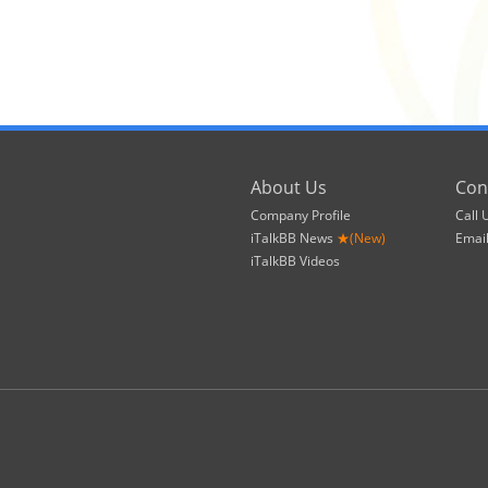
About Us
Con
Company Profile
Call 
iTalkBB News
★(New)
Emai
iTalkBB Videos