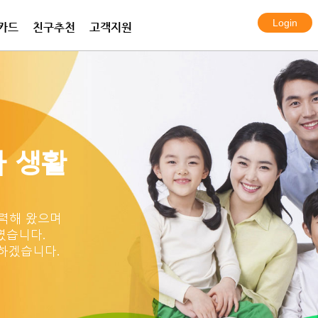
카드
친구추천
고객지원
전화 프라임
화 플랜
보안카메라
한국여행eSIM데이터
프라임 서비스
아이토크 엠
알람시스템
한국 KT 심카드
국제통화 요금표
국제통화 요금표
설치사례
 생활
력해 왔으며
였습니다.
하겠습니다.