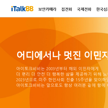
보안카메라
집전화
국제전화
한국심
국제
집전
어디에서나 멋진 이민자
아이토크비비는 2003년부터 해외 이민자에게
더 편리 더 안전 더 행복한 삶을
제공하기 위해 노
2023년으로 미주 한인사회 진출
15주년을 맞이하
아이토크비비는 앞으로도 항상
여러분 곁에 함께 