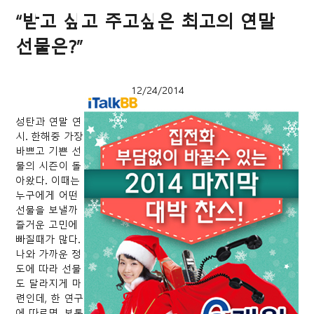
“받고 싶고 주고싶은 최고의 연말
선물은?”
12/24/2014
성탄과 연말 연
시. 한해중 가장
바쁘고 기쁜 선
물의 시즌이 돌
아왔다. 이때는
누구에게 어떤
선물을 보낼까
즐거운 고민에
빠질때가 많다.
나와 가까운 정
도에 따라 선물
도 달라지게 마
련인데, 한 연구
에 따르면, 보통