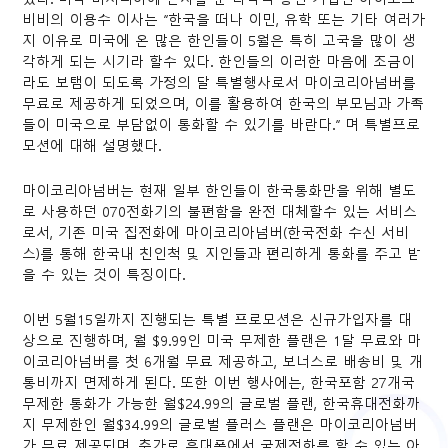
비비의 이용수 이사는 “한국을 떠나 이민, 유학 또는 기타 여러가
지 이유로 미국에 온 많은 한인들이 5월은 특히 고국을 많이 생
각하게 되는 시기라 할수 있다. 한인들의 이러한 마음에 조금이
라도 보탬이 되도록 가정의 달 특별행사로서 마이코리아넘버를
무료로 제공하게 되었으며, 이를 활용하여 한국의 부모님과 가족
들이 미국으로 부담없이 통화할 수 있기를 바란다.” 며 특별프로
모션에 대해 설명했다.
마이코리아넘버는 현재 일부 한인들이 한국통화만을 위해 별도
로 사용하던 070전화기의 불편함을 완전 대체할수 있는 서비스
로서, 기존 미국 집전화에 마이코리아넘버(한국전화 수신 서비
스)를 통해 한국내 친인척 및 지인들과 편리하게 통화를 주고 받
을 수 있는 것이 특징이다.
이번 5월15일까지 진행되는 특별 프로모션은 신규가입자를 대
상으로 진행하며, 월 $9.99인 미국 무제한 플랜은 1달 무료와 마
이코리아넘버를 첫 6개월 무료 제공하고, 보너스로 배송비 및 개
통비까지 면제하게 된다. 또한 이번 행사에는, 한국포함 27개국
무제한 통화가 가능한 월$24.99의 글로벌 플랜, 한국휴대전화까
지 무제한인 월$34.99의 글로벌 플러스 플랜은 마이코리아넘버
가 무료 제공되며, 추가로 휴대폰에서 국제전화를 할 수 있는 아