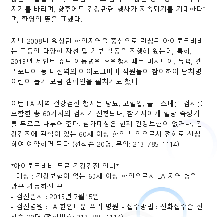
지기를 바라며, 향후에도 건강관련 행사가 지속되기를 기대한다”
며, 환영의 뜻을 표했다.
지난 2008년 워싱턴 한인지역을 중심으로 런칭된 아이토크비비
는 그동안 다양한 자선 및 기부 활동을 진행해 왔는데, 특히,
2013년 세인트 쥬드 아동병원 후원행사때는 버지니아, 뉴욕, 캘
리포니아 등 미전역의 아이토크비비 직원들이 참여하여 난치병
어린이 돕기 모금 캠페인을 펼치기도 했다.
이번 LA 지역 건강검진 행사는 당뇨, 고혈압, 콜레스테롤 검사를
포함한 총 60가지의 검사가 진행되며, 참가자에게 혈당 측정기
를 무료로 나누어 준다. 참가대상은 현재 건강보험이 없거나, 건
강검진에 관심이 있는 60세 이상 한인 노인으로서 전화로 신청
하여 예약하면 된다 (선착순 20명. 문의: 213-785-1114)
*아이토크비비 무료 건강검진 안내*
- 대상 : 건강보험이 없는 60세 이상 한인으로서 LA 지역 병원
방문 가능하신 분
- 검진일시 : 2015년 7월15일
- 검진병원 : LA 한인타운 우리 병원 - 접수방법 : 전화접수순 선
착순 20명 (전화번호: 213-785-1114)