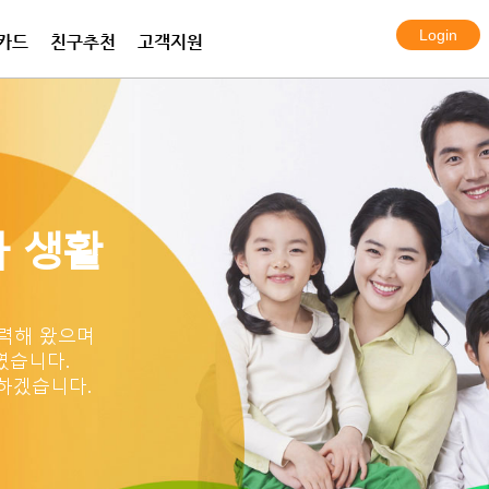
카드
친구추천
고객지원
전화 프라임
화 플랜
보안카메라
한국여행eSIM데이터
프라임 서비스
아이토크 엠
알람시스템
한국 KT 심카드
국제통화 요금표
국제통화 요금표
설치사례
 생활
력해 왔으며
였습니다.
하겠습니다.