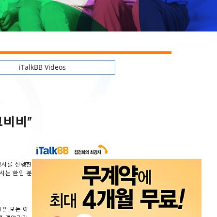
iTalkBB Videos
크비비”
행사를 진행한
시는 한인 분
션은 모든 아