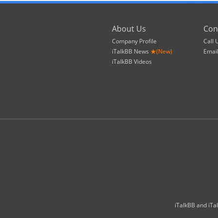
About Us
Con
Company Profile
Call 
iTalkBB News
★(New)
Emai
iTalkBB Videos
iTalkBB and iTal