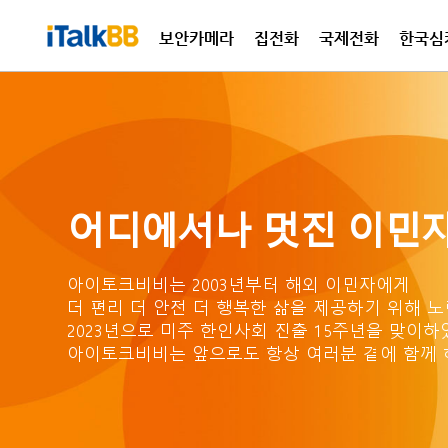
보안카메라
집전화
국제전화
한국심
국제
집전
어디에서나 멋진 이민자
아이토크비비는 2003년부터 해외 이민자에게
더 편리 더 안전 더 행복한 삶을
제공하기 위해 노
2023년으로 미주 한인사회 진출
15주년을 맞이하
아이토크비비는 앞으로도 항상
여러분 곁에 함께 