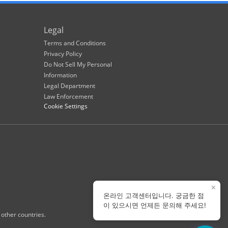
Legal
Terms and Conditions
Privacy Policy
Do Not Sell My Personal
Information
Legal Department
Law Enforcement
Cookie Settings
×
온라인 고객센터입니다. 궁금한 점
이 있으시면 언제든 문의해 주세요!
 other countries.