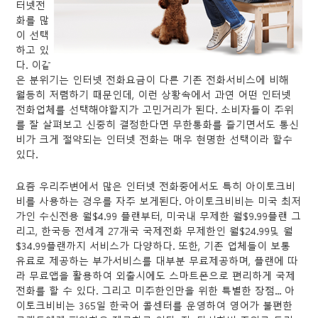
터넷전
화를 많
이 선택
하고 있
다. 이같
은 분위기는 인터넷 전화요금이 다른 기존 전화서비스에 비해
월등히 저렴하기 때문인데, 이런 상황속에서 과연 어떤 인터넷
전화업체를 선택해야할지가 고민거리가 된다. 소비자들이 주위
를 잘 살펴보고 신중히 결정한다면 무한통화를 즐기면서도 통신
비가 크게 절약되는 인터넷 전화는 매우 현명한 선택이라 할수
있다.
요즘 우리주변에서 많은 인터넷 전화중에서도 특히 아이토크비
비를 사용하는 경우를 자주 보게된다. 아이토크비비는 미국 최저
가인 수신전용 월$4.99 플랜부터, 미국내 무제한 월$9.99플랜 그
리고, 한국등 전세계 27개국 국제전화 무제한인 월$24.99및 월
$34.99플랜까지 서비스가 다양하다. 또한, 기존 업체들이 보통
유료로 제공하는 부가서비스를 대부분 무료제공하며, 플랜에 따
라 무료앱을 활용하여 외출시에도 스마트폰으로 편리하게 국제
전화를 할 수 있다. 그리고 미주한인만을 위한 특별한 장점... 아
이토크비비는 365일 한국어 콜센터를 운영하여 영어가 불편한