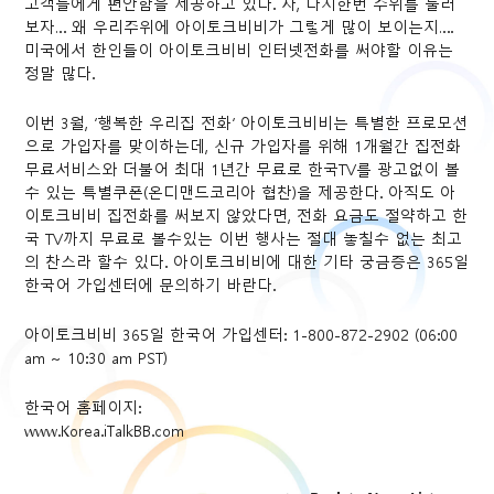
고객들에게 편안함을 제공하고 있다. 자, 다시한번 주위를 둘러
보자… 왜 우리주위에 아이토크비비가 그렇게 많이 보이는지….
미국에서 한인들이 아이토크비비 인터넷전화를 써야할 이유는
정말 많다.
이번 3월, ‘행복한 우리집 전화’ 아이토크비비는 특별한 프로모션
으로 가입자를 맞이하는데, 신규 가입자를 위해 1개월간 집전화
무료서비스와 더불어 최대 1년간 무료로 한국TV를 광고없이 볼
수 있는 특별쿠폰(온디맨드코리아 협찬)을 제공한다. 아직도 아
이토크비비 집전화를 써보지 않았다면, 전화 요금도 절약하고 한
국 TV까지 무료로 볼수있는 이번 행사는 절대 놓칠수 없는 최고
의 찬스라 할수 있다. 아이토크비비에 대한 기타 궁금증은 365일
한국어 가입센터에 문의하기 바란다.
아이토크비비 365일 한국어 가입센터: 1-800-872-2902 (06:00
am ~ 10:30 am PST)
한국어 홈페이지:
www.Korea.iTalkBB.com