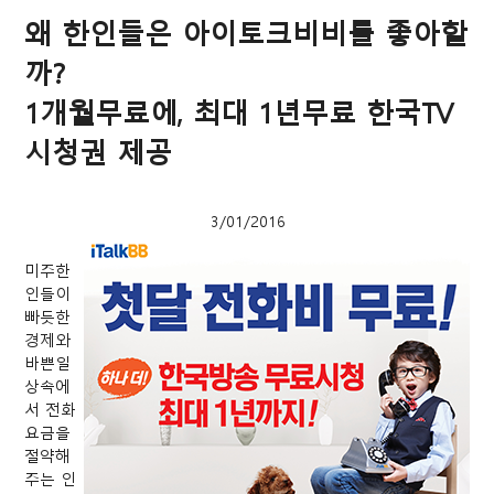
왜 한인들은 아이토크비비를 좋아할
까?
1개월무료에, 최대 1년무료 한국TV
시청권 제공
3/01/2016
미주한
인들이
빠듯한
경제와
바쁜일
상속에
서 전화
요금을
절약해
주는 인