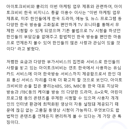
아이토크비비와 쿨리의 이번 마케팅 업무 제휴와 관련하여, 아이
토크비비 한국 비지니스 총괄 이용수 이사는 "이번 마케팅 업무
제휴로, 미주 한인들에게 한국 드라마, 예능 및 뉴스 프로그램 등
다양한 한국 방송을 고화질로 편안하게 TV 모니터를 통해서 무
제한 시청할 수 있게 되었으며 기존 불법으로 TV 시청을 하셨던
한인들의 부담감을 없애주고 합법적인 한국 방송을 편안한 마음
으로 언제든지 볼수 있어 한인들의 많은 사랑과 관심이 있을 것
이다” 라고 밝혔다.
저렴한 요금과 다양한 부가서비스의 집전화 서비스로 한인들의
사랑을 받고 있는 아이토크비비는 연초 한국에서 사용하는 유심
카드 서비스에 이어 한국방송 서비스까지 제공함으로서 한인 대
표 통신 서비스 자리를 더욱 더 확고히 할 것으로 보인다. 아이토
크비비와 손을 잡은 쿨리는KBS, SBS, MBC등 한국 대표 지상파
방송과 JTBC등의 케이블 방송 의 다양한 드라마, 쇼•오락, 어린이
프로그램 등의 콘텐츠를 무제한 시청할 수 있으며 사용자 개개
인의 인터넷 환경에 최적화된 영상이 자동 설정돼 제공되기 때
문에 끊김 없는 고품질 동영상 시청이 가능하다. 무엇보다도 합
법적인 콘텐츠를 언제든지 편리하게 볼 수 있다는 게 가장 큰 특
징이다.