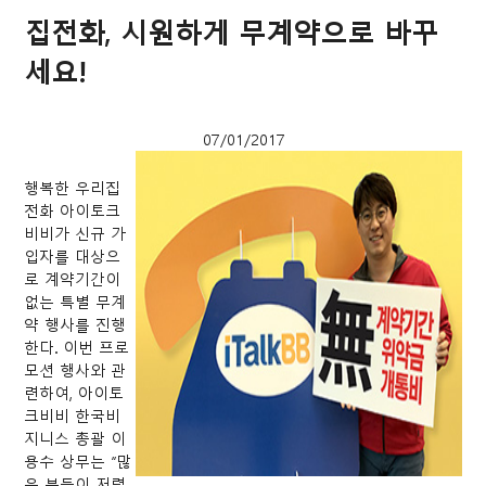
집전화, 시원하게 무계약으로 바꾸
세요!
07/01/2017
행복한 우리집
전화 아이토크
비비가 신규 가
입자를 대상으
로 계약기간이
없는 특별 무계
약 행사를 진행
한다. 이번 프로
모션 행사와 관
련하여, 아이토
크비비 한국비
지니스 총괄 이
용수 상무는 “많
은 분들이 저렴