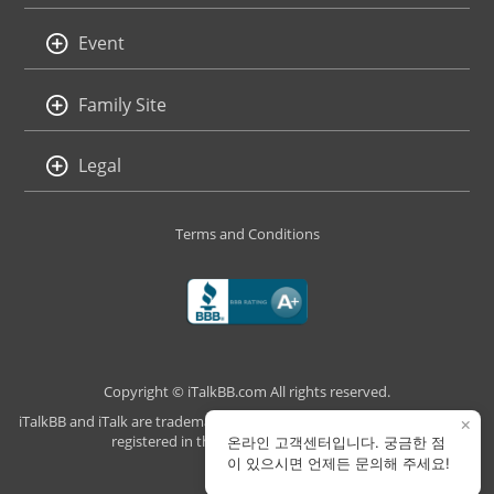
Event
Family Site
Legal
Terms and Conditions
Copyright © iTalkBB.com All rights reserved.
iTalkBB and iTalk are trademarks of iTalk Global Communications, Inc.,
×
registered in the U.S. and other countries.
온라인 고객센터입니다. 궁금한 점
이 있으시면 언제든 문의해 주세요!