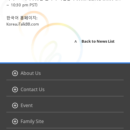
~ 10:30 pm PST)
한국어 홈페이지:
Korea.iTalkBB.com
∧ Back to News List
About Us
Contact Us
Event
Family Site