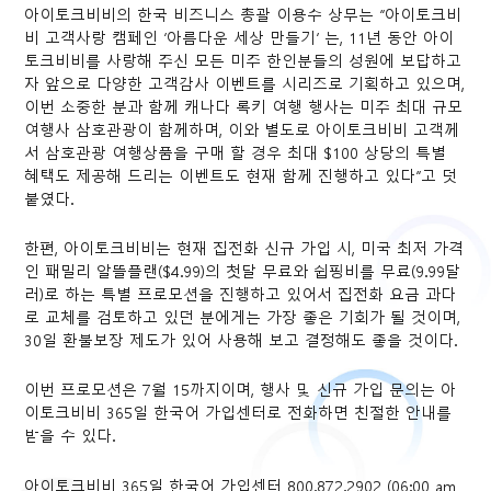
아이토크비비의 한국 비즈니스 총괄 이용수 상무는 “아이토크비
비 고객사랑 캠페인 ‘아름다운 세상 만들기’ 는, 11년 동안 아이
토크비비를 사랑해 주신 모든 미주 한인분들의 성원에 보답하고
자 앞으로 다양한 고객감사 이벤트를 시리즈로 기획하고 있으며,
이번 소중한 분과 함께 캐나다 록키 여행 행사는 미주 최대 규모
여행사 삼호관광이 함께하며, 이와 별도로 아이토크비비 고객께
서 삼호관광 여행상품을 구매 할 경우 최대 $100 상당의 특별
혜택도 제공해 드리는 이벤트도 현재 함께 진행하고 있다”고 덧
붙였다.
한편, 아이토크비비는 현재 집전화 신규 가입 시, 미국 최저 가격
인 패밀리 알뜰플랜($4.99)의 첫달 무료와 쉽핑비를 무료(9.99달
러)로 하는 특별 프로모션을 진행하고 있어서 집전화 요금 과다
로 교체를 검토하고 있던 분에게는 가장 좋은 기회가 될 것이며,
30일 환불보장 제도가 있어 사용해 보고 결정해도 좋을 것이다.
이번 프로모션은 7월 15까지이며, 행사 및 신규 가입 문의는 아
이토크비비 365일 한국어 가입센터로 전화하면 친절한 안내를
받을 수 있다.
아이토크비비 365일 한국어 가입센터 800.872.2902 (06:00 am