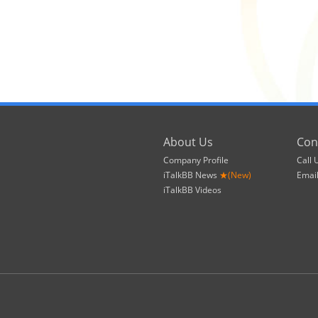
About Us
Con
Company Profile
Call 
iTalkBB News
★(New)
Emai
iTalkBB Videos