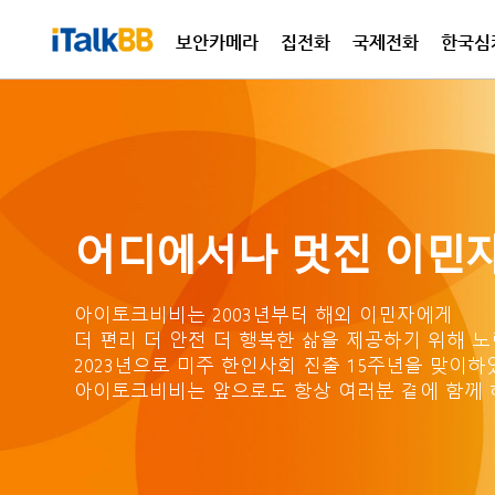
보안카메라
집전화
국제전화
한국심
국제
집전
어디에서나 멋진 이민자
아이토크비비는 2003년부터 해외 이민자에게
더 편리 더 안전 더 행복한 삶을
제공하기 위해 노
2023년으로 미주 한인사회 진출
15주년을 맞이하
아이토크비비는 앞으로도 항상
여러분 곁에 함께 