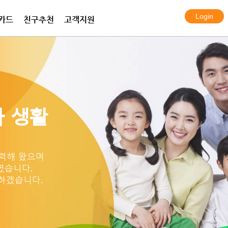
카드
친구추천
고객지원
전화 프라임
화 플랜
보안카메라
한국여행eSIM데이터
프라임 서비스
아이토크 엠
알람시스템
한국 KT 심카드
국제통화 요금표
국제통화 요금표
설치사례
 생활
력해 왔으며
였습니다.
하겠습니다.