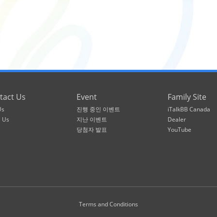
tact Us
Event
Family Site
Us
진행 중인 이벤트
iTalkBB Canada
l Us
지난 이벤트
Dealer
당첨자 발표
YouTube
Terms and Conditions