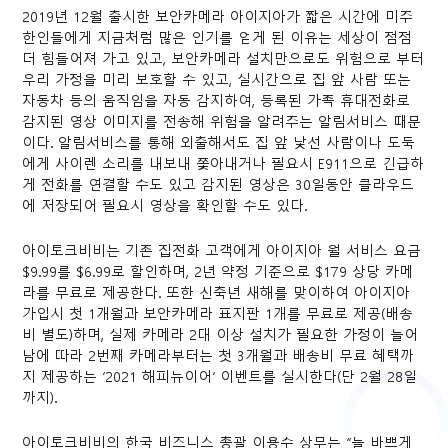
2019년 12월 출시한 보안카메라 아이지아가 짧은 시간에 미주
한인들에게 지금처럼 많은 인기를 얻게 된 이유는 세상이 점점
더 힘들어져 가고 있고, 보안카메라 설치만으로도 위험으로 부터
우리 가정을 미리 보호할 수 있고, 실시간으로 집 앞 사람 또는
자동차 등의 움직임을 자동 감지하여, 등록된 가족 휴대전화로
감지된 영상 이미지를 전송해 위험을 알려주는 알림서비스 때문
이다. 알림서비스를 통해 외출해서도 집 앞 낯선 사람이나 도둑
에게 사이렌 소리를 내보내 쫓아내거나 필요시 E911으로 긴급하
게 전화를 연결할 수도 있고 감지된 영상은 30일동안 클라우드
에 저장되어 필요시 영상을 확인할 수도 있다.
아이토크비비는 기존 집전화 고객에게 아이지아 월 서비스 요금
$9.99를 $6.99로 할인하며, 2년 약정 기준으로 $179 상당 카메
라를 무료로 제공한다. 또한 신축년 새해를 맞이하여 아이지아
가입시 첫 1개월과 보안카메라 표지판 1개를 무료로 제공(배송
비 별도)하며, 실제 카메라 2대 이상 설치가 필요한 가정이 늘어
남에 따라 2번째 카메라부터는 첫 3개월과 배송비 무료 혜택까
지 제공하는 ‘2021 해피뉴이어’ 이벤트를 실시한다(단 2월 28일
까지).
아이토크비비의 한국 비즈니스 총괄 이용수 상무는 “늘 바쁘게