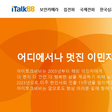
보안카메라
집전화
국제전화
한국심
국제
집전
어디에서나 멋진 이민자
아이토크비비는 2003년부터 해외 이민자에게
더 편리 더 안전 더 행복한 삶을
제공하기 위해 노
2023년으로 미주 한인사회 진출
15주년을 맞이하
아이토크비비는 앞으로도 항상
여러분 곁에 함께 