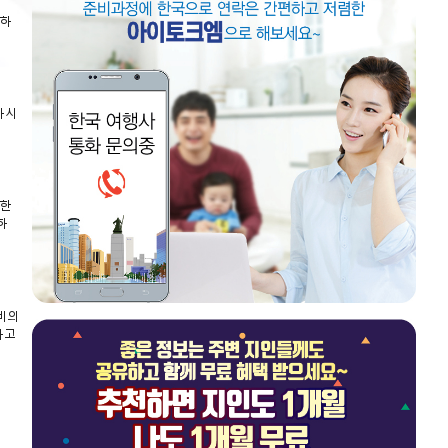
능하
하시
제한
하
비비의
하고