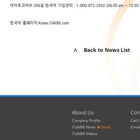
아이토크비비 365일 한국어 가입센터 : 1-800-872-2902 (06:00 am ~ 10:30 
한국어 홈페이지:
Korea.iTalkBB.com
∧ Back to News List
About Us
Con
Company Profile
Call 
iTalkBB News
★(New)
Emai
iTalkBB Videos