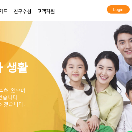
카드
친구추천
고객지원
전화 프라임
화 플랜
보안카메라
한국여행eSIM데이터
프라임 서비스
아이토크 엠
알람시스템
한국 KT 심카드
국제통화 요금표
국제통화 요금표
설치사례
 생활
력해 왔으며
였습니다.
하겠습니다.