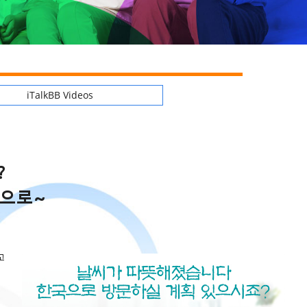
iTalkBB Videos
?
으로~
고