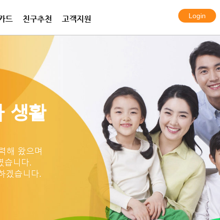
카드
친구추천
고객지원
전화 프라임
화 플랜
보안카메라
한국여행eSIM데이터
프라임 서비스
아이토크 엠
알람시스템
한국 KT 심카드
국제통화 요금표
국제통화 요금표
설치사례
 생활
력해 왔으며
였습니다.
하겠습니다.