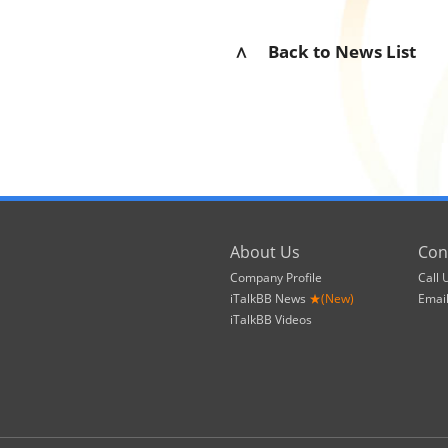
∧ Back to News List
About Us
Con
Company Profile
Call 
iTalkBB News
★(New)
Emai
iTalkBB Videos