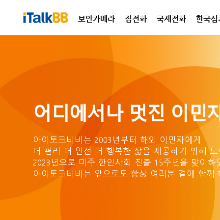
보안카메라
집전화
국제전화
한국심
국제
집전
어디에서나 멋진 이민자
아이토크비비는 2003년부터 해외 이민자에게
더 편리 더 안전 더 행복한 삶을
제공하기 위해 노
2023년으로 미주 한인사회 진출
15주년을 맞이하
아이토크비비는 앞으로도 항상
여러분 곁에 함께 