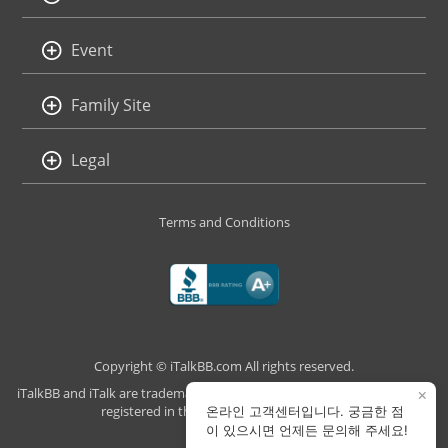
Event
Family Site
Legal
Terms and Conditions
Copyright © iTalkBB.com All rights reserved.
iTalkBB and iTalk are trademarks of iTalk Global Communications, Inc.,
×
registered in the U.S. and other countries.
온라인 고객센터입니다. 궁금한 점
이 있으시면 언제든 문의해 주세요!