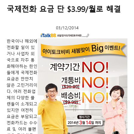
국제전화 요금 단 $3.99/월로 해결
03/12/2014
한국이나 해외에
전화할 일이 있
거나 사업차 외
국으로 자주 통
화해야하는 한인
들에게 국제전화
요금은 만만치
않은 고민거리이
다. 여러 전화업
체의 다양한 플
랜들이 소개되고
있지만 여전히
요금은 부담되고
전화카드는 수수
료 및 여러 불편