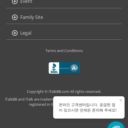
Event
Family Site
Legal
Terms and Conditions
Copyright © iTalkBB.com All rights reserved.
iTalkBB and iTalk are trademarks of iTalk Global Communications, Inc.,
×
registered in the U.S. and other countries.
온라인 고객센터입니다. 궁금한 점
이 있으시면 언제든 문의해 주세요!