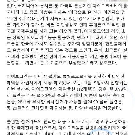
있다. 버지니아에 본사를 둔 다국적 통신기업 아이토크비비의 한
국비지니스 총괄 이용수 이사는 “미국으로 온 한인 이민자의 경
우, 한국과 유대관계가 지속되고 있는 경우가 대부분인데, 휴대
폰 가입자의 증가 및 바쁜 이민생활로 인해 휴대폰으로 직접 한
국과 국제통화를 하게 되는 경우가 많다. 아이토크엠의 경우, 최
근 장착된 와이파이기능을 활용하여, 평소 미국내에서 쓰던 스마
트폰을 한국에 가서도 쓸수있는 추가적 장점때문에, 한인들에게
그 유용성이 더욱 커지고 있는 것으로 보인다. 특히, 최근들어 한
국과의 통화량이 많은 전화카드 사용자들이 기존 콜링카드에 불
편함을 느끼면서, 큰 수요층으로 부상했다.” 라고 강조했다.
아이토크엠은 이번 11월에도 특별프로모션을 진행하며 다양한
혜택을 가입자에게 제공 하고있다. 오는 11월15일까지 진행되는
이번 행사는, 아이토크엠의 계약플랜 (12개월)의 경우, 월 3.99달
러 플랜은 기존 월 80분의 통화시간에서 20분이 늘어난 총100
분을, 28개국 무제한 국제전화가 가능한 월24.99 달러 플랜은,
총 20달러의 크레딧을 제공하는 등, 다양한 혜택을 제공한다.
불편한 전화카드의 편리한 대용 서비스로서, 그리고 휴대전화를
위한 국제전화 플랜으로서, 아이토크엠을 활용하여 편리하게 국
제전화를 사용하기 바란다. 미국내 한인을 위한 최고의 국제전화