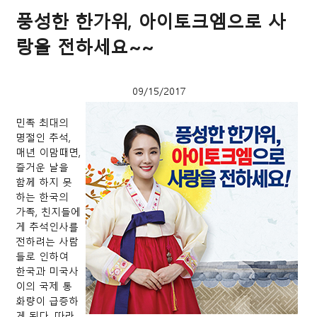
풍성한 한가위, 아이토크엠으로 사
랑을 전하세요~~
09/15/2017
민족 최대의
명절인 추석,
매년 이맘때면,
즐거운 날을
함께 하지 못
하는 한국의
가족, 친지들에
게 추석인사를
전하려는 사람
들로 인하여
한국과 미국사
이의 국제 통
화량이 급증하
게 된다. 따라