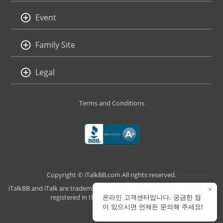
Event
Family Site
Legal
Terms and Conditions
Copyright © iTalkBB.com All rights reserved.
iTalkBB and iTalk are trademarks of iTalk Global Communications, Inc.,
×
registered in the U.S. and other countries.
온라인 고객센터입니다. 궁금한 점
이 있으시면 언제든 문의해 주세요!