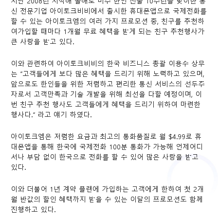
지난 2008년 시작해 올해로 미주 한인 진출 10주년을 맞이한 통
신 전문기업 아이토크비비에서 출시한 휴대폰앱으로 국제전화를
할 수 있는 아이토크엠의 여러 가지 프로모션 중, 친구를 추천하
여가입할 때마다 1개월 무료 혜택을 받게 되는 친구 추천행사가
큰 사랑을 받고 있다.
이와 관련하여 아이토크비비의 한국 비즈니스 총괄 이용수 상무
는 “고객들에게 보다 많은 혜택을 드리기 위해 노력하고 있으며,
앞으로도 한인들을 위한 저렴하고 편리한 통신 서비스의 선두주
자로서 고객만족과 기술 개발을 위해 최선을 다할 예정이며, 이
번 친구 추천 행사도 고객들에게 혜택을 드리기 위하여 마련한
행사다.” 라고 얘기 하였다.
아이토크엠은 저렴한 요금과 최고의 통화품질로 월 $4.99로 휴
대폰앱을 통해 한국에 국제전화 100분 통화가 가능해 언제어디
서나 부담 없이 한국으로 전화를 할 수 있어 많은 사랑을 받고
있다.
이와 더불어 1년 계약 플랜에 가입하는 고객에게 한하여 첫 2개
월 반값의 할인 혜택까지 받을 수 있는 이달의 프로모션도 함께
진행하고 있다.