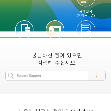
국제전화
(아이토크엠)
아이토크비비 앱
한국 심카드
Account & Billing
궁금하신 점이 있으면
검색해 주십시오.
>